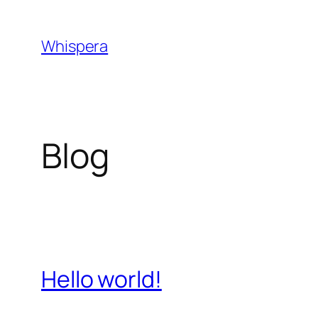
Pular
para
Whispera
o
conteúdo
Blog
Hello world!